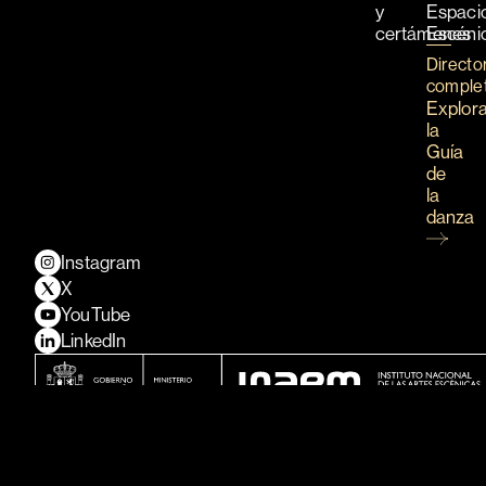
y
Espaci
certámenes
Escéni
Directo
comple
Explor
la
Guía
de
la
danza
Instagram
X
YouTube
LinkedIn