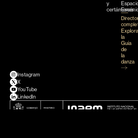
y
Espaci
certámenes
Escéni
Directo
comple
Explor
la
Guía
de
la
danza
Instagram
X
YouTube
LinkedIn