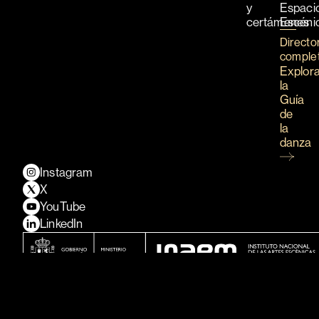
y
Espaci
certámenes
Escéni
Directo
comple
Explor
la
Guía
de
la
danza
Instagram
X
YouTube
LinkedIn