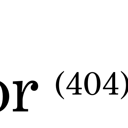
or
(404