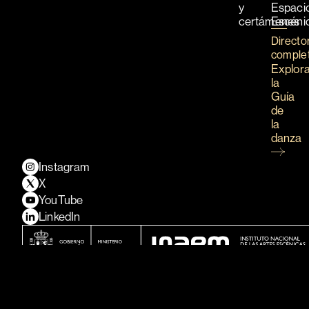
y
Espaci
certámenes
Escéni
Directo
comple
Explor
la
Guía
de
la
danza
Instagram
X
YouTube
LinkedIn