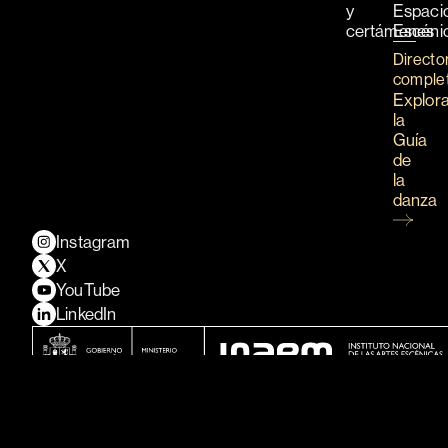
y
Espaci
certámenes
Escéni
Directo
comple
Explor
la
Guía
de
la
danza
Instagram
X
YouTube
LinkedIn