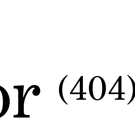
or
(404