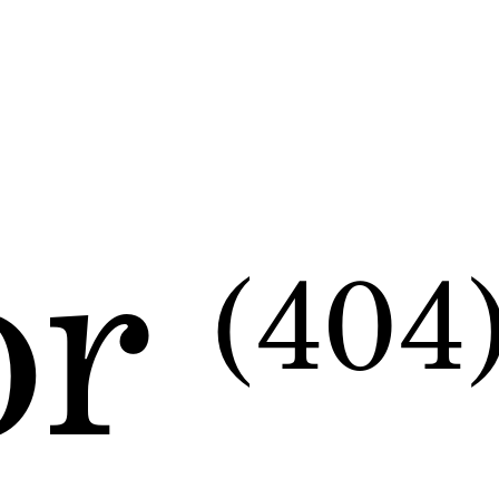
or
(404