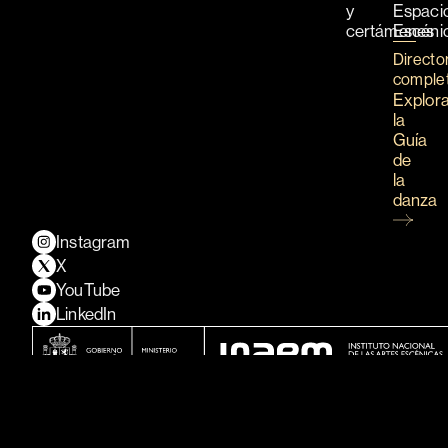
y
Espaci
certámenes
Escéni
Directo
comple
Explor
la
Guía
de
la
danza
Instagram
X
YouTube
LinkedIn