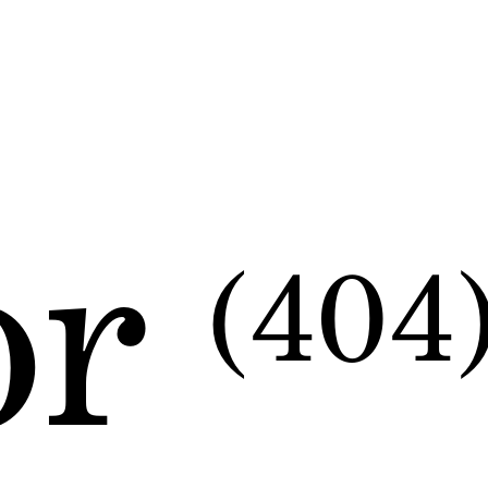
or
(404