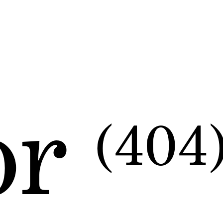
or
(404