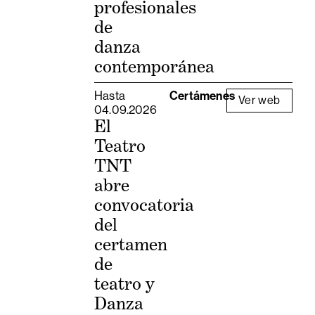
profesionales
de
danza
contemporánea
Hasta
Certámenes
Ver web
04.09.2026
El
Teatro
TNT
abre
convocatoria
del
certamen
de
teatro y
Danza