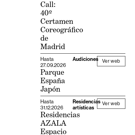
Call:
40º
Certamen
Coreográfico
de
Madrid
Hasta
Audiciones
Ver web
27.09.2026
Parque
España
Japón
Hasta
Residencias
Ver web
31.12.2026
artísticas
Residencias
AZALA
Espacio