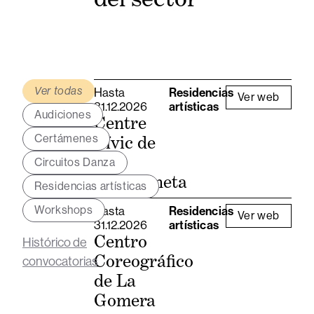
Ver todas
Hasta
Residencias
Ver web
31.12.2026
artísticas
Audiciones
Centre
Certámenes
Cívic de
la
Circuitos Danza
Barceloneta
Residencias artísticas
Workshops
Hasta
Residencias
Ver web
31.12.2026
artísticas
Centro
Histórico de
Coreográfico
convocatorias
de La
Gomera