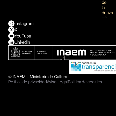
de
la
danza
Instagram
X
YouTube
LinkedIn
© INAEM. - Ministerio de Cultura
Política de privacidad
Aviso Legal
Politica de cookies