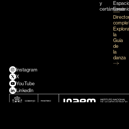
y
Espaci
certámenes
Escéni
Directo
comple
Explor
la
Guía
de
la
danza
Instagram
X
YouTube
LinkedIn