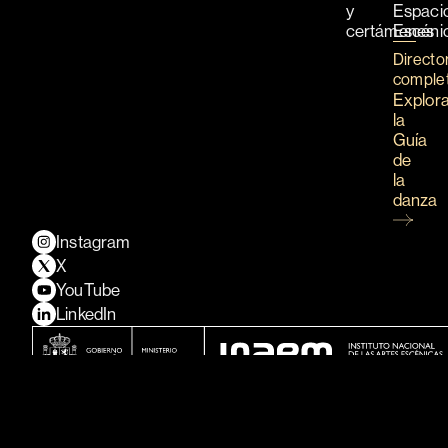
y
Espaci
certámenes
Escéni
Directo
comple
Explor
la
Guía
de
la
danza
Instagram
X
YouTube
LinkedIn