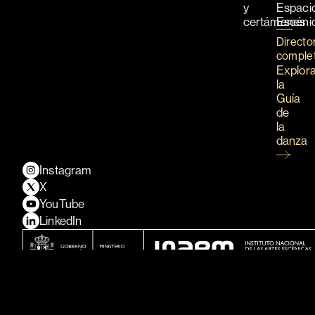
y
Espaci
certámenes
Escéni
Directo
comple
Explor
la
Guía
de
la
danza
Instagram
X
YouTube
LinkedIn