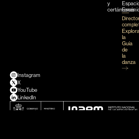
y
Espaci
certámenes
Escéni
Directo
comple
Explor
la
Guía
de
la
danza
Instagram
X
YouTube
LinkedIn