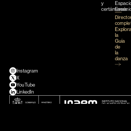
y
Espaci
certámenes
Escéni
Directo
comple
Explor
la
Guía
de
la
danza
Instagram
X
YouTube
LinkedIn