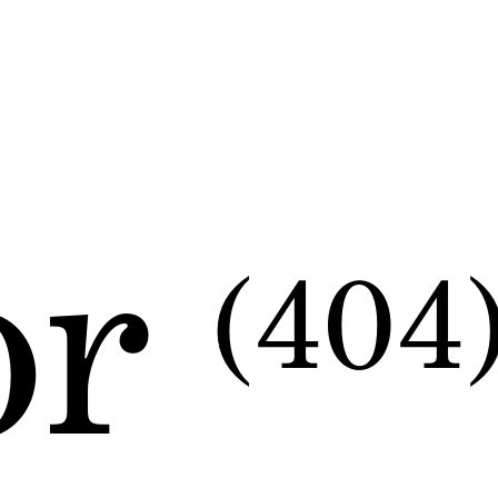
or
(404