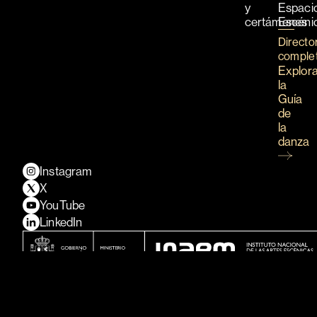
y
Espaci
certámenes
Escéni
Directo
comple
Explor
la
Guía
de
la
danza
Instagram
X
YouTube
LinkedIn