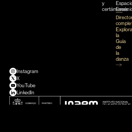
y
Espaci
certámenes
Escéni
Directo
comple
Explor
la
Guía
de
la
danza
Instagram
X
YouTube
LinkedIn