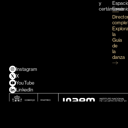
y
Espaci
certámenes
Escéni
Directo
comple
Explor
la
Guía
de
la
danza
Instagram
X
YouTube
LinkedIn