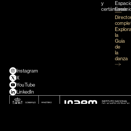
y
Espaci
certámenes
Escéni
Directo
comple
Explor
la
Guía
de
la
danza
Instagram
X
YouTube
LinkedIn