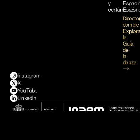
y
Espaci
certámenes
Escéni
Directo
comple
Explor
la
Guía
de
la
danza
Instagram
X
YouTube
LinkedIn