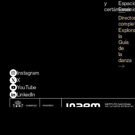
y
Espaci
certámenes
Escéni
Directo
comple
Explor
la
Guía
de
la
danza
Instagram
X
YouTube
LinkedIn