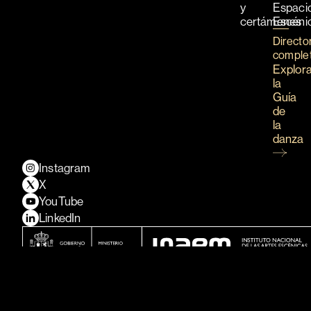
y
Espaci
certámenes
Escéni
Directo
comple
Explor
la
Guía
de
la
danza
Instagram
X
YouTube
LinkedIn