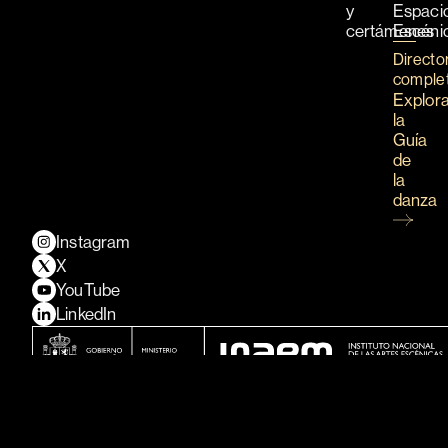
y
Espaci
certámenes
Escéni
Directo
comple
Explor
la
Guía
de
la
danza
Instagram
X
YouTube
LinkedIn