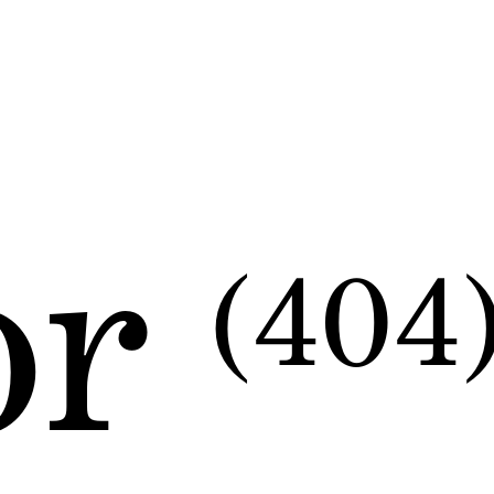
or
(404