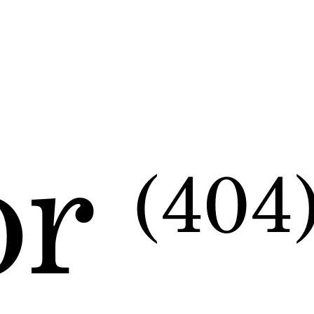
or
(404