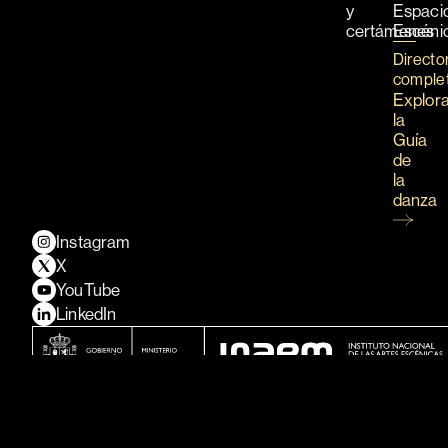
y
Espaci
certámenes
Escéni
Directo
comple
Explor
la
Guía
de
la
danza
Instagram
X
YouTube
LinkedIn