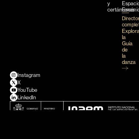
y
Espaci
certámenes
Escéni
Directo
comple
Explor
la
Guía
de
la
danza
Instagram
X
YouTube
LinkedIn