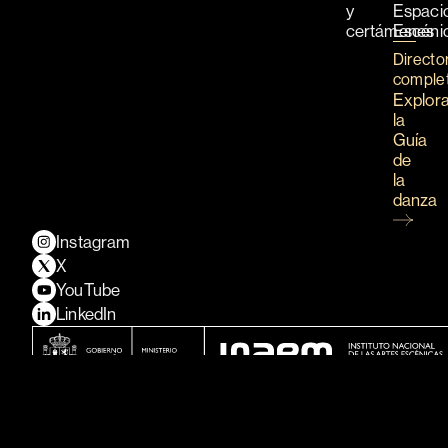
y
Espaci
certámenes
Escéni
Directo
comple
Explor
la
Guía
de
la
danza
Instagram
X
YouTube
LinkedIn