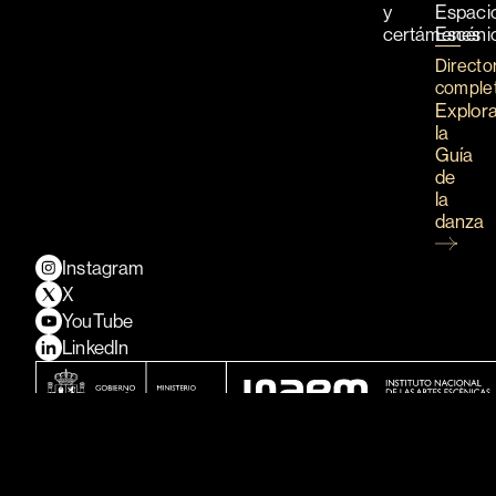
y
Espaci
certámenes
Escéni
Directo
comple
Explor
la
Guía
de
la
danza
Instagram
X
YouTube
LinkedIn