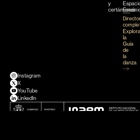
y
Espaci
certámenes
Escéni
Directo
comple
Explor
la
Guía
de
la
danza
Instagram
X
YouTube
LinkedIn