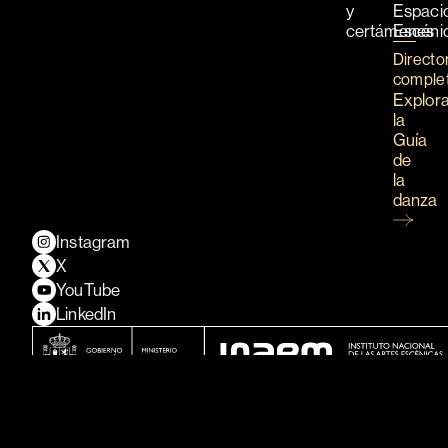
y
Espaci
certámenes
Escéni
Directo
comple
Explor
la
Guía
de
la
danza
Instagram
X
YouTube
LinkedIn