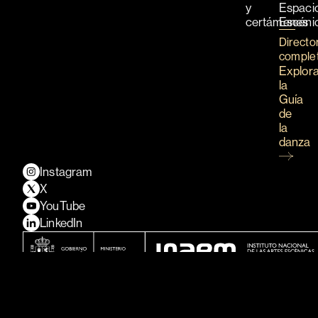
y
Espaci
certámenes
Escéni
Directo
comple
Explor
la
Guía
de
la
danza
Instagram
X
YouTube
LinkedIn