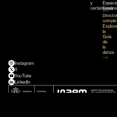
y
Espaci
certámenes
Escéni
Directo
comple
Explor
la
Guía
de
la
danza
Instagram
X
YouTube
LinkedIn