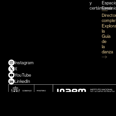
y
Espaci
certámenes
Escéni
Directo
comple
Explor
la
Guía
de
la
danza
Instagram
X
YouTube
LinkedIn