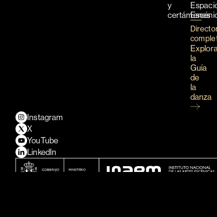
y
Espaci
certámenes
Escéni
Directo
comple
Explor
la
Guía
de
la
danza
Instagram
X
YouTube
LinkedIn