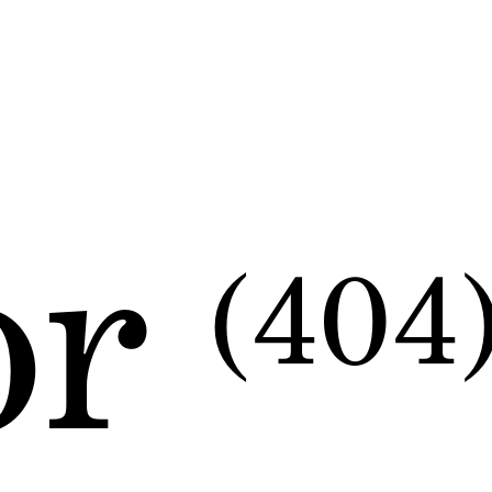
or
(404