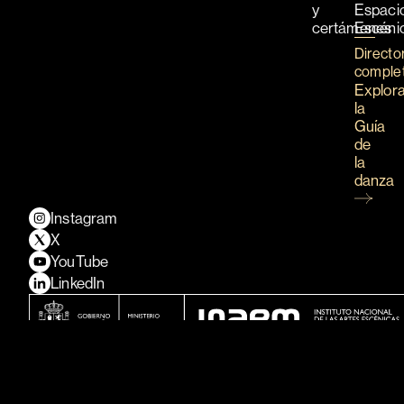
y
Espaci
certámenes
Escéni
Directo
comple
Explor
la
Guía
de
la
danza
Instagram
X
YouTube
LinkedIn