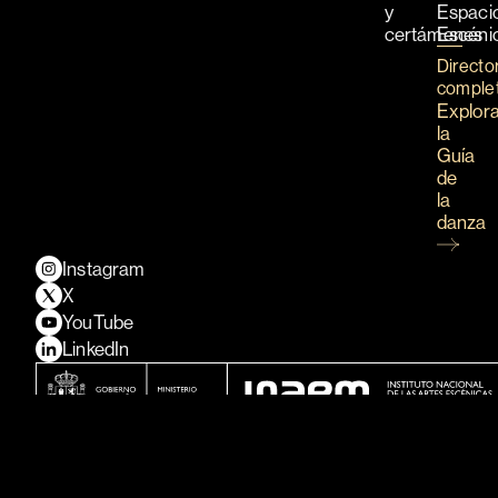
y
Espaci
certámenes
Escéni
Directo
comple
Explor
la
Guía
de
la
danza
Instagram
X
YouTube
LinkedIn