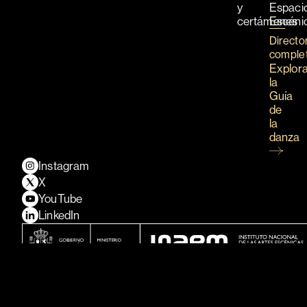
y
Espaci
certámenes
Escéni
Directo
comple
Explor
la
Guía
de
la
danza
Instagram
X
YouTube
LinkedIn