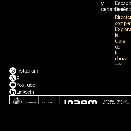
y
Espaci
certámenes
Escéni
Directo
comple
Explor
la
Guía
de
la
danza
Instagram
X
YouTube
LinkedIn