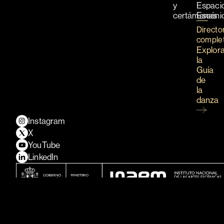
y
Espaci
certámenes
Escéni
Directo
comple
Explor
la
Guía
de
la
danza
Instagram
X
YouTube
LinkedIn