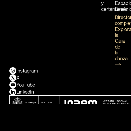
y
Espaci
certámenes
Escéni
Directo
comple
Explor
la
Guía
de
la
danza
Instagram
X
YouTube
LinkedIn