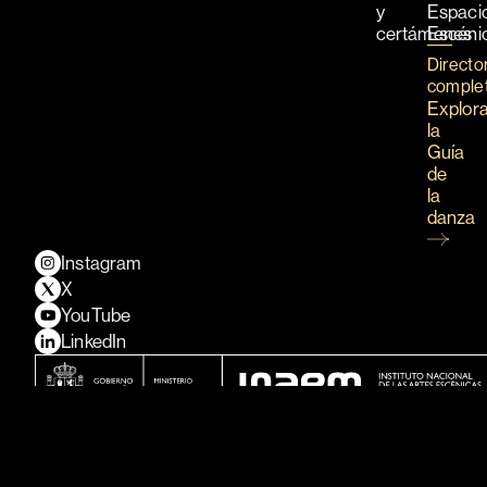
y
Espaci
certámenes
Escéni
Directo
comple
Explor
la
Guía
de
la
danza
Instagram
X
YouTube
LinkedIn