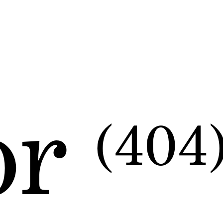
or
(404