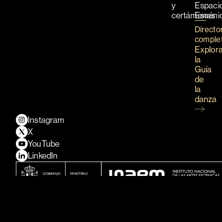
y
Espaci
certámenes
Escéni
Directo
comple
Explor
la
Guía
de
la
danza
Instagram
X
YouTube
LinkedIn