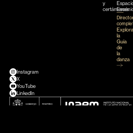
y
Espaci
certámenes
Escéni
Directo
comple
Explor
la
Guía
de
la
danza
Instagram
X
YouTube
LinkedIn