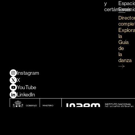
y
Espaci
certámenes
Escéni
Directo
comple
Explor
la
Guía
de
la
danza
Instagram
X
YouTube
LinkedIn